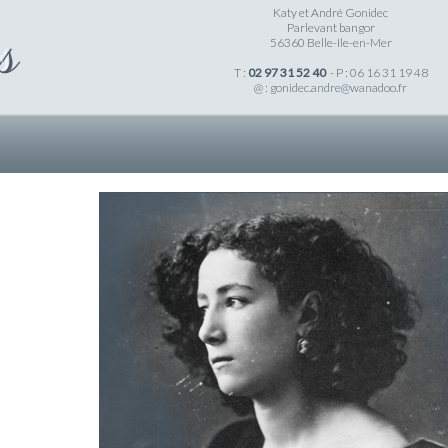
Katy et André Gonidec
Parlevant bangor
56360 Belle-Ile-en-Mer
T :
02 97 31 52 40
- P : 06 16 31 19 48
@ :
gonidec.andre@wanadoo.fr