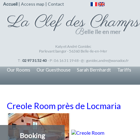
Accueil
|
Access map
|
Contact
Katy et André Gonidec
Parlevant bangor - 56360 Belle-Ile-en-Mer
T :
02 97 31 52 40
- P : 06 16 31 19 48 - @ :
gonidec.andre@wanadoo.fr
Our Rooms
Our Guesthouse
Sarah Bernhardt
Tariffs
Creole Room près de Locmaria
Booking