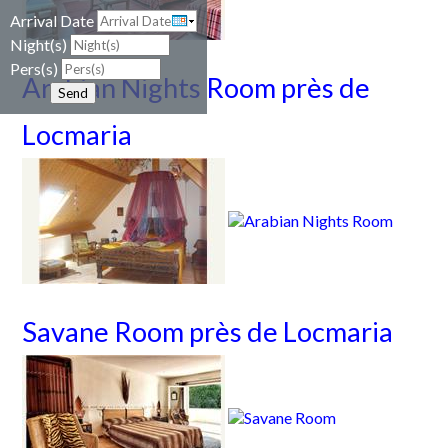
Arrival Date
Night(s)
Pers(s)
Arabian Nights Room près de
Send
Locmaria
Savane Room près de Locmaria