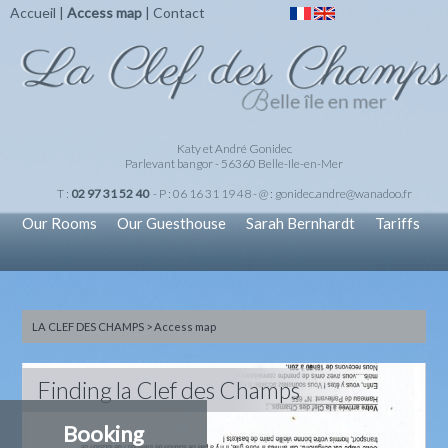
Accueil
|
Access map
|
Contact
Katy et André Gonidec
Parlevant bangor - 56360 Belle-Ile-en-Mer
T :
02 97 31 52 40
- P : 06 16 31 19 48 - @ :
gonidec.andre@wanadoo.fr
Our Rooms
Our Guesthouse
Sarah Bernhardt
Tariffs
LA CLEF DES CHAMPS
>
Access map
Finding la Clef des Champs
Booking